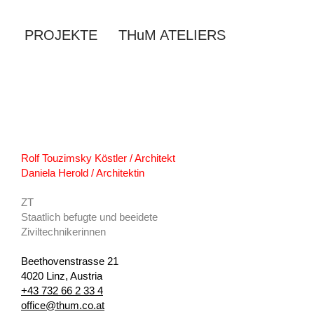
PROJEKTE
THuM ATELIERS
Rolf Touzimsky Köstler / Architekt​
Daniela Herold / Architektin
ZT
Staatlich befugte und beeidete
Ziviltechnikerinnen
Beethovenstrasse 21
4020 Linz, Austria
+43 732 66 2 33 4
office@thum.co.at