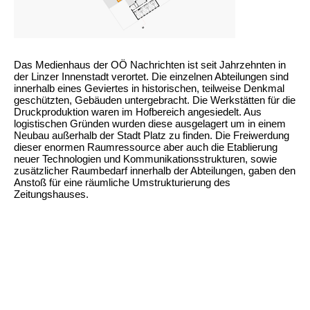
Das Medienhaus der OÖ Nachrichten ist seit Jahrzehnten in
der Linzer Innenstadt verortet. Die einzelnen Abteilungen sind
innerhalb eines Geviertes in historischen, teilweise Denkmal
geschützten, Gebäuden untergebracht. Die Werkstätten für die
Druckproduktion waren im Hofbereich angesiedelt. Aus
logistischen Gründen wurden diese ausgelagert um in einem
Neubau außerhalb der Stadt Platz zu finden. Die Freiwerdung
dieser enormen Raumressource aber auch die Etablierung
neuer Technologien und Kommunikationsstrukturen, sowie
zusätzlicher Raumbedarf innerhalb der Abteilungen, gaben den
Anstoß für eine räumliche Umstrukturierung des
Zeitungshauses.
Ein wesentliches Anliegen des Projekts war die Präsenz des
Medienhauses im Stadtraum zu verstärken. Dafür sorgt nicht
nur ein von allen Seiten aus gut sichtbarer Neubau, der im bis
dahin nicht öffentlich zugänglichen Hofbereich positioniert ist,
sondern vor allem neu gestaltete Eingänge und
Wegverbindungen, die den Hof und seine Architektur mit dem
bestehenden öffentlichen Raum in Verbindung setzen. Weitere
Nutzungen wie ein Hotel, Gastronomie- und Geschäftsflächen